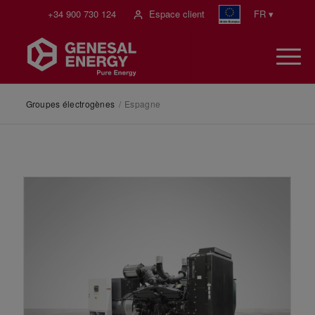
+34 900 730 124
Espace client
FR ▾
Groupes électrogènes
/
Espagne