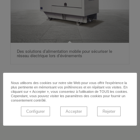
Des solutions d’alimentation mobile pour sécuriser le
réseau électrique lors d’événements
2
3
4
1
Page 1 sur 4
Nous utilisons des cookies sur notre site Web pour vous offrir l'expérience la
plus pertinente en mémorisant vos préférences et en répétant vos visites. En
cliquant sur « Accepter », vous consentez à l'utilisation de TOUS les cookies.
Cependant, vous pouvez visiter les paramètres des cookies pour fournir un
consentement contrôlé.
Configurer
Accepter
Rejeter