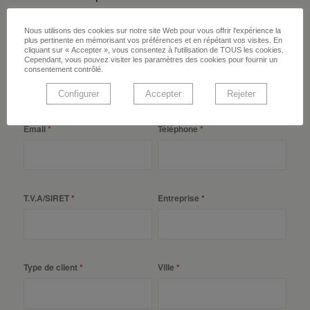
Afin de vous offrir le meilleur service possible, vous
devez remplir tous les rubriques.
Nous utilisons des cookies sur notre site Web pour vous offrir l'expérience la
plus pertinente en mémorisant vos préférences et en répétant vos visites. En
cliquant sur « Accepter », vous consentez à l'utilisation de TOUS les cookies.
Prénom
Nom
Cependant, vous pouvez visiter les paramètres des cookies pour fournir un
consentement contrôlé.
Configurer
Accepter
Rejeter
Email
Téléphone
T.V.A/SIRET
Entreprise
Type de client
Ville