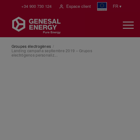
+34 900 730 124
Espace client
FR ▾
Groupes électrogènes
/
Landing campaña septiembre 2019 – Grupos
electrógenos personaliz...
Grupos electrógenos
personalizados