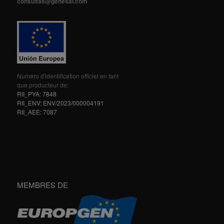
consultas@genesal.com
Numéro d'identification officiel en tant
que producteur de:
RII_PYA: 7848
RII_ENV: ENV/2023/000004191
RII_AEE: 7087
MEMBRES DE