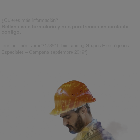
Ponemos el alma
en todo lo que hacemos
¿Quieres más información?
Rellena este formulario y nos pondremos en contacto
contigo.
[contact-form-7 id=”31735″ title=”Landing Grupos Electrógenos
Especiales – Campaña septiembre 2019″]