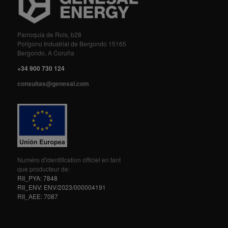
Parroquia de Rois, b28
Polígono Industrial de Bergondo 15165
Bergondo, A Coruña
+34 900 730 124
consultas@genesal.com
Numéro d'identification officiel en tant
que producteur de:
RII_PYA: 7848
RII_ENV: ENV/2023/000004191
RII_AEE: 7087