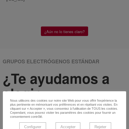
¿Aún no lo tienes claro?
GRUPOS ELECTRÓGENOS ESTÁNDAR
¿Te ayudamos a
elegir
un grupo
Nous utilisons des cookies sur notre site Web pour vous offrir l'expérience la
plus pertinente en mémorisant vos préférences et en répétant vos visites. En
cliquant sur « Accepter », vous consentez à l'utilisation de TOUS les cookies.
Cependant, vous pouvez visiter les paramètres des cookies pour fournir un
electrógeno?
consentement contrôlé.
Configurer
Accepter
Rejeter