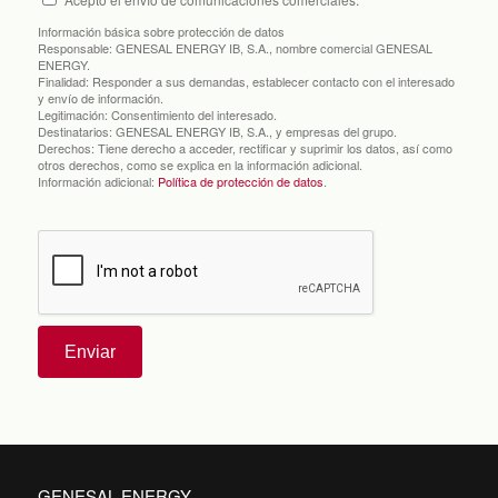
Información básica sobre protección de datos
Responsable:
GENESAL ENERGY IB, S.A., nombre comercial GENESAL
ENERGY.
Finalidad:
Responder a sus demandas, establecer contacto con el interesado
y envío de información.
Legitimación:
Consentimiento del interesado.
Destinatarios:
GENESAL ENERGY IB, S.A., y empresas del grupo.
Derechos:
Tiene derecho a acceder, rectificar y suprimir los datos, así como
otros derechos, como se explica en la información adicional.
Información adicional:
Política de protección de datos
.
Enviar
GENESAL ENERGY