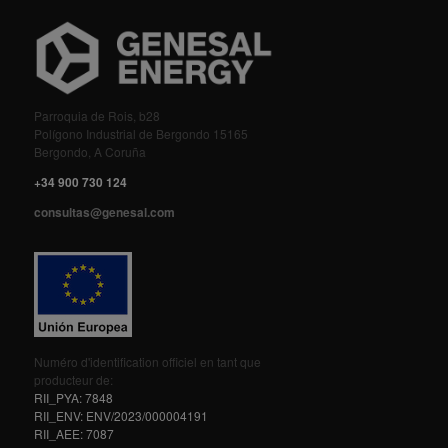
Parroquia de Rois, b28
Polígono Industrial de Bergondo 15165
Bergondo, A Coruña
+34 900 730 124
consultas@genesal.com
Numéro d'identification officiel en tant que
producteur de:
RII_PYA: 7848
RII_ENV: ENV/2023/000004191
RII_AEE: 7087