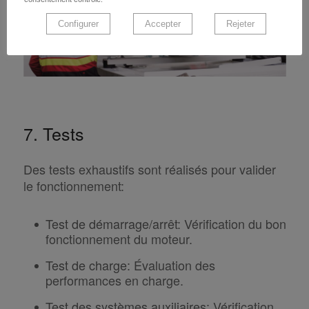
Configurer
Accepter
Rejeter
7. Tests
Des tests exhaustifs sont réalisés pour valider
le fonctionnement:
Test de démarrage/arrêt
:
Vérification du bon
fonctionnement du moteur.
Test de charge
:
Évaluation des
performances en charge.
Test des systèmes auxiliaires
:
Vérification