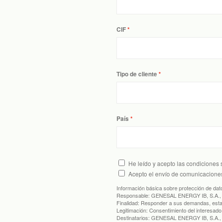
CIF
Tipo de cliente
País
He leído y acepto las condiciones
Acepto el envío de comunicacione
Información básica sobre protección de dat
Responsable:
GENESAL ENERGY IB, S.A.,
Finalidad:
Responder a sus demandas, establ
Legitimación:
Consentimiento del interesado
Destinatarios:
GENESAL ENERGY IB, S.A., 