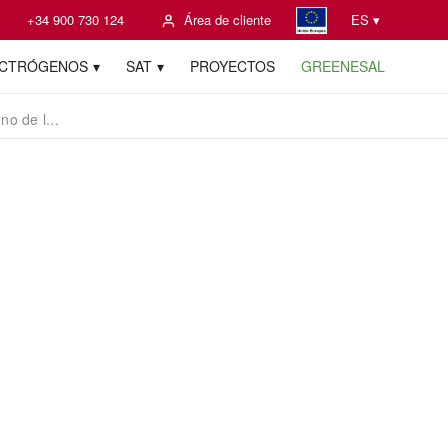
+34 900 730 124
Área de cliente
ES ▾
ECTRÓGENOS
SAT
PROYECTOS
GREENESAL
o de l...