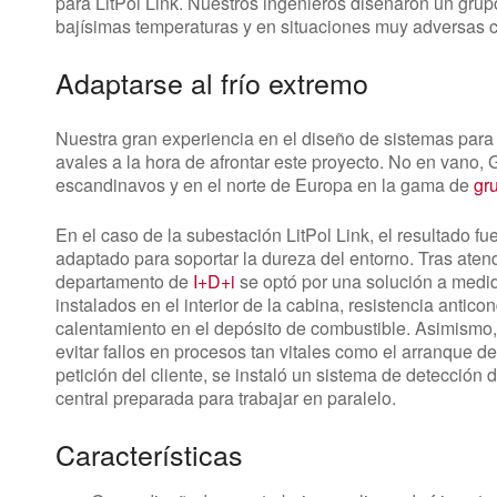
para LitPol Link. Nuestros ingenieros diseñaron un grup
bajísimas temperaturas y en situaciones muy adversas 
Adaptarse al frío extremo
Nuestra gran experiencia en el diseño de sistemas para 
avales a la hora de afrontar este proyecto. No en vano,
escandinavos y en el norte de Europa en la gama de
gr
En el caso de la subestación LitPol Link, el resultado f
adaptado para soportar la dureza del entorno. Tras atend
departamento de
I+D+i
se optó por una solución a medi
instalados en el interior de la cabina, resistencia antic
calentamiento en el depósito de combustible. Asimismo
evitar fallos en procesos tan vitales como el arranque d
petición del cliente, se instaló un sistema de detección 
central preparada para trabajar en paralelo.
Características