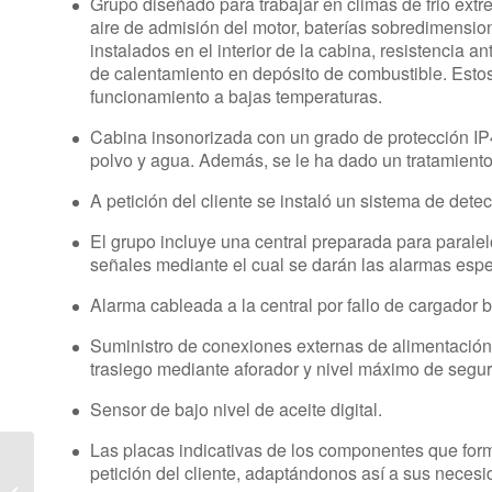
Grupo diseñado para trabajar en climas de frio ext
aire de admisión del motor, baterías sobredimension
instalados en el interior de la cabina, resistencia a
de calentamiento en depósito de combustible. Estos
funcionamiento a bajas temperaturas.
Cabina insonorizada con un grado de protección IP4
polvo y agua. Además, se le ha dado un tratamiento 
A petición del cliente se instaló un sistema de dete
El grupo incluye una central preparada para paral
señales mediante el cual se darán las alarmas espec
Alarma cableada a la central por fallo de cargador b
Suministro de conexiones externas de alimentación
trasiego mediante aforador y nivel máximo de segur
Sensor de bajo nivel de aceite digital.
Las placas indicativas de los componentes que form
Suministramos grupos
petición del cliente, adaptándonos así a sus necesi
electrógenos de