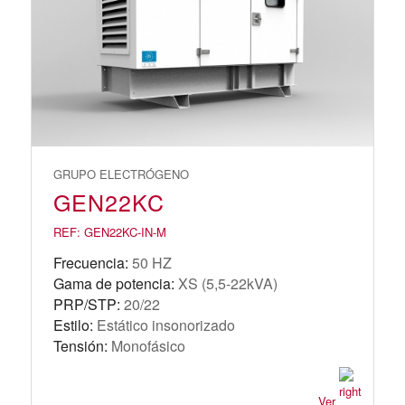
GRUPO ELECTRÓGENO
GEN22KC
REF:
GEN22KC-IN-M
Frecuencia:
50 HZ
Gama de potencia:
XS (5,5-22kVA)
PRP/STP:
20/22
Estilo:
Estático insonorizado
Tensión:
Monofásico
Ver