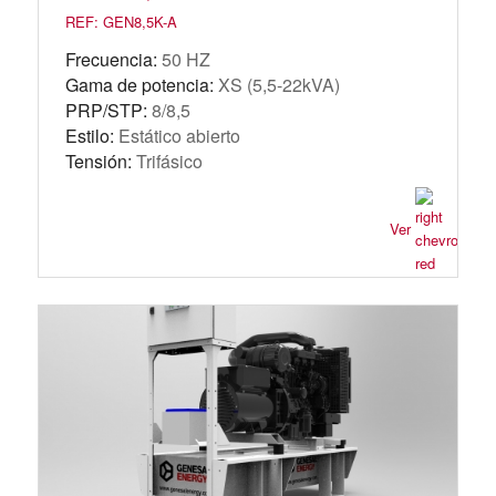
REF:
GEN8,5K-A
Frecuencia:
50 HZ
Gama de potencia:
XS (5,5-22kVA)
PRP/STP:
8/8,5
Estilo:
Estático abierto
Tensión:
Trifásico
Ver