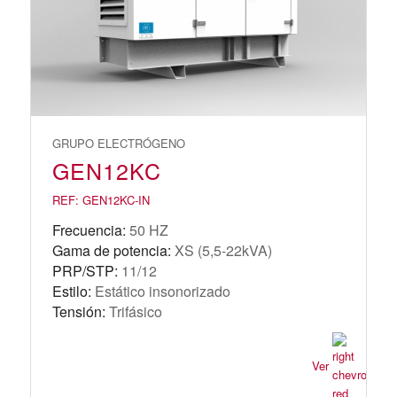
GRUPO ELECTRÓGENO
GEN12KC
REF:
GEN12KC-IN
Frecuencia:
50 HZ
Gama de potencia:
XS (5,5-22kVA)
PRP/STP:
11/12
Estilo:
Estático insonorizado
Tensión:
Trifásico
Ver