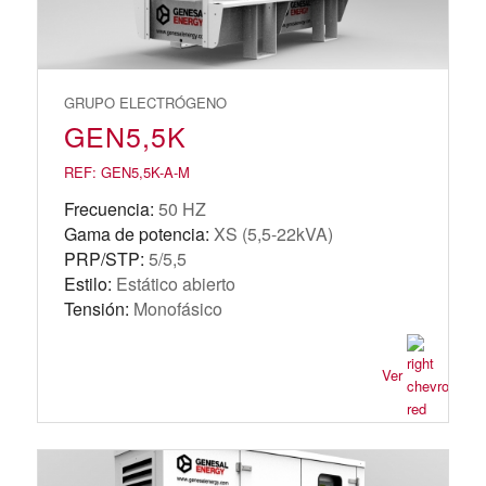
GRUPO ELECTRÓGENO
GEN5,5K
REF:
GEN5,5K-A-M
Frecuencia:
50 HZ
Gama de potencia:
XS (5,5-22kVA)
PRP/STP:
5/5,5
Estilo:
Estático abierto
Tensión:
Monofásico
Ver