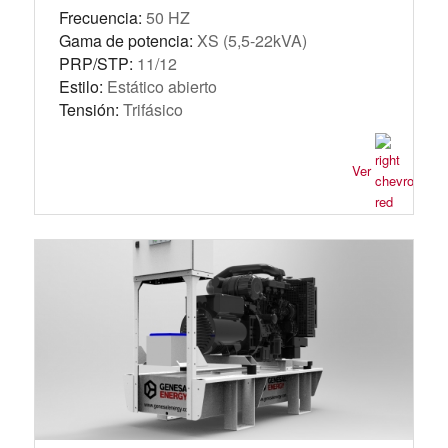
Frecuencia:
50 HZ
Gama de potencia:
XS (5,5-22kVA)
PRP/STP:
11/12
Estilo:
Estático abierto
Tensión:
Trifásico
Ver