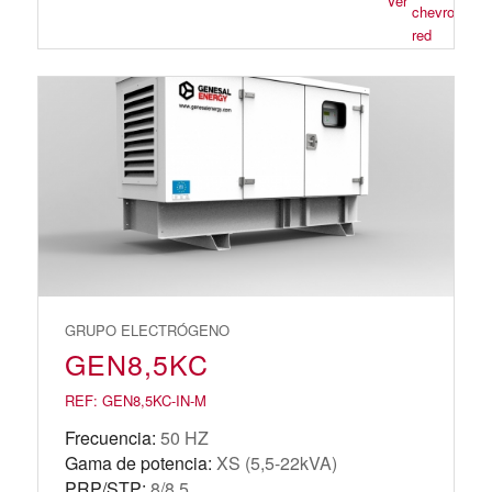
Ver
GRUPO ELECTRÓGENO
GEN8,5KC
REF:
GEN8,5KC-IN-M
Frecuencia:
50 HZ
Gama de potencia:
XS (5,5-22kVA)
PRP/STP:
8/8,5