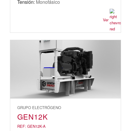
Tensión:
Monofásico
Ver
GRUPO ELECTRÓGENO
GEN12K
REF:
GEN12K-A