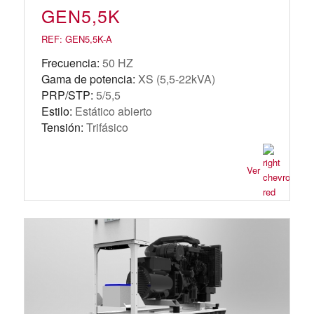
GEN5,5K
REF:
GEN5,5K-A
Frecuencia:
50 HZ
Gama de potencia:
XS (5,5-22kVA)
PRP/STP:
5/5,5
Estilo:
Estático abierto
Tensión:
Trifásico
Ver