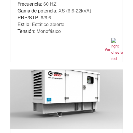
Frecuencia:
60 HZ
Gama de potencia:
XS (6,6-22kVA)
PRP/STP:
6/6,6
Estilo:
Estático abierto
Tensión:
Monofásico
Ver