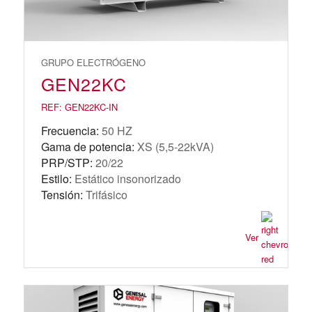
GRUPO ELECTRÓGENO
GEN22KC
REF:
GEN22KC-IN
Frecuencia:
50 HZ
Gama de potencia:
XS (5,5-22kVA)
PRP/STP:
20/22
Estilo:
Estático insonorizado
Tensión:
Trifásico
Ver