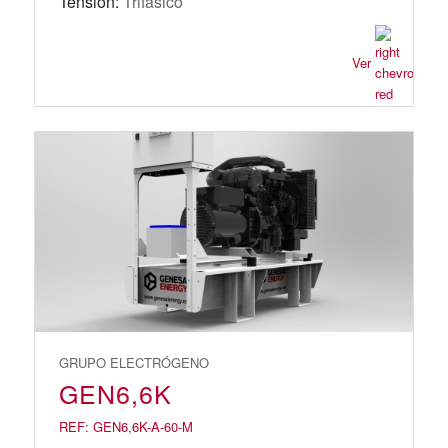
Tensión:
Trifásico
Ver
GRUPO ELECTRÓGENO
GEN6,6K
REF:
GEN6,6K-A-60-M