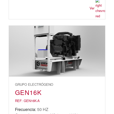
Ver
GRUPO ELECTRÓGENO
GEN16K
REF:
GEN16K-A
Frecuencia:
50 HZ