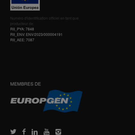
Numéro d'identification officiel en tant que
producteur de:
RII_PYA: 7848
RII_ENV: ENV/2023/000004191
RII_AEE: 7087
MEMBRES DE