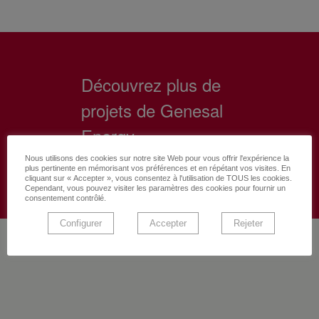
Découvrez plus de
projets de Genesal
Energy
Nous utilisons des cookies sur notre site Web pour vous offrir l'expérience la
Voir tous les projets
plus pertinente en mémorisant vos préférences et en répétant vos visites. En
cliquant sur « Accepter », vous consentez à l'utilisation de TOUS les cookies.
Cependant, vous pouvez visiter les paramètres des cookies pour fournir un
consentement contrôlé.
Configurer
Accepter
Rejeter