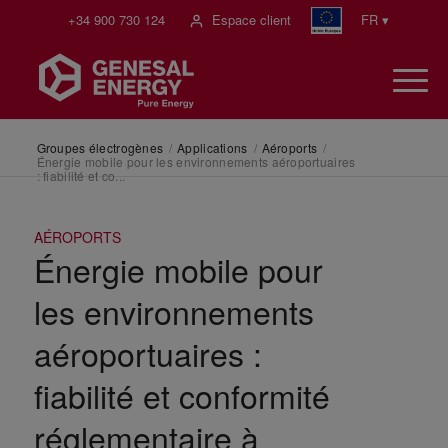
+34 900 730 124
Espace client
FR ▾
Groupes électrogènes
/
Applications
/
Aéroports
/
Énergie mobile pour les environnements aéroportuaires
: fiabilité et co...
AÉROPORTS
Énergie mobile pour
les environnements
aéroportuaires :
fiabilité et conformité
réglementaire à