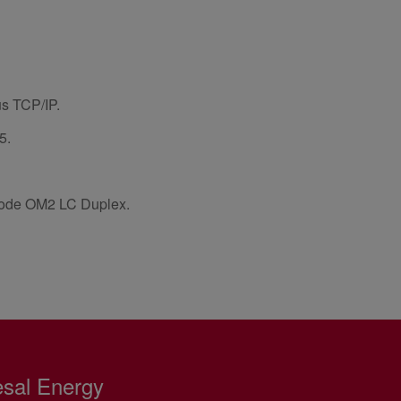
s TCP/IP.
5.
imode OM2 LC Duplex.
esal Energy