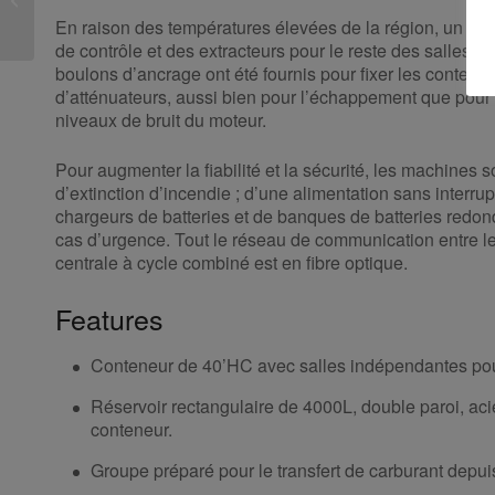
l’alimentation
En raison des températures élevées de la région, un syst
énergétique...
de contrôle et des extracteurs pour le reste des salles. 
boulons d’ancrage ont été fournis pour fixer les conten
d’atténuateurs, aussi bien pour l’échappement que pour l’
niveaux de bruit du moteur.
Pour augmenter la fiabilité et la sécurité, les machines
d’extinction d’incendie ; d’une alimentation sans interrup
chargeurs de batteries et de banques de batteries redo
cas d’urgence. Tout le réseau de communication entre le
centrale à cycle combiné est en fibre optique.
Features
Conteneur de 40’HC avec salles indépendantes pour 
Réservoir rectangulaire de 4000L, double paroi, acier
conteneur.
Groupe préparé pour le transfert de carburant depuis