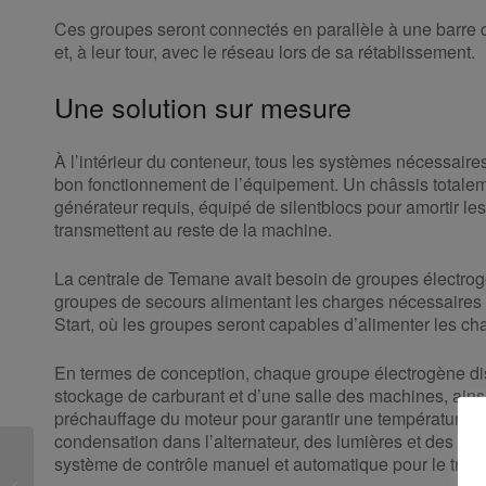
Ces groupes seront connectés en parallèle à une barre 
et, à leur tour, avec le réseau lors de sa rétablissement.
Une solution sur mesure
À l’intérieur du conteneur, tous les systèmes nécessaires 
bon fonctionnement de l’équipement. Un châssis totalem
générateur requis, équipé de silentblocs pour amortir les 
transmettent au reste de la machine.
La centrale de Temane avait besoin de groupes électro
groupes de secours alimentant les charges nécessaires 
Start, où les groupes seront capables d’alimenter les ch
En termes de conception, chaque groupe électrogène dis
stockage de carburant et d’une salle des machines, ainsi
préchauffage du moteur pour garantir une température o
condensation dans l’alternateur, des lumières et des pri
Un exploit d’ingénierie
système de contrôle manuel et automatique pour le trans
pour garantir