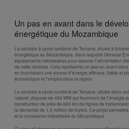
Un pas en avant dans le déve
énergétique du Mozambique
La centrale à cycle combiné de Temane, située à Inhamba
énergétique au Mozambique, dans laquelle Genesal Ener
équipements nécessaires pour assurer l’alimentation él
de cette centrale. Cela représente un pas en avant da
en fournissant une source d’énergie efficace, fiable et pl
économique et l’emploi dans la région.
La centrale à cycle combiné de Temane, située dans un
naturel, dispose de 450 MW qui fourniront de l’énergie p
construction de près de 600 km de lignes de transmissio
la demande de 1,5 million de foyers. Ce projet permettr
et la croissance industrielle du Mozambique.
Ce type d’infrastructure est connu pour son efficacité é