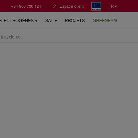
+34 900 730 124
Espace client
FR ▾
ÉLECTROGÈNES
SAT
PROJETS
GREENESAL
 cycle co...