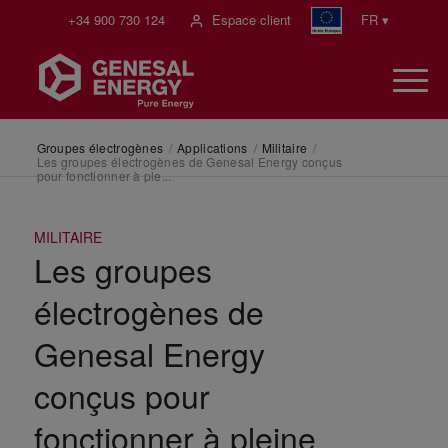
+34 900 730 124
Espace client
FR ▾
Groupes électrogènes
/
Applications
/
Militaire
/
Les groupes électrogènes de Genesal Energy conçus
pour fonctionner à ple...
MILITAIRE
Les groupes
électrogènes de
Genesal Energy
conçus pour
fonctionner à pleine