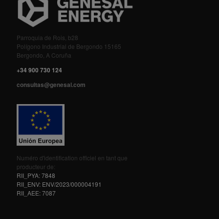
Parroquia de Rois, b28
Polígono Industrial de Bergondo 15165
Bergondo, A Coruña
+34 900 730 124
consultas@genesal.com
Numéro d'identification officiel en tant que
producteur de:
RII_PYA: 7848
RII_ENV: ENV/2023/000004191
RII_AEE: 7087