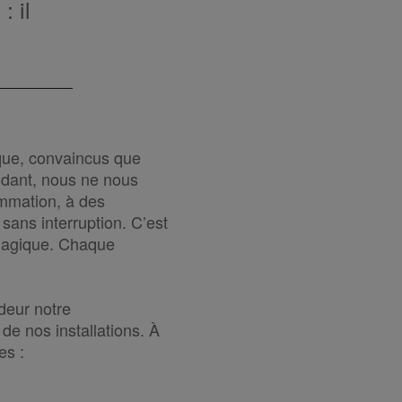
: il
ique, convaincus que
ndant, nous ne nous
ommation, à des
 sans interruption. C’est
 magique. Chaque
deur notre
de nos installations. À
es :