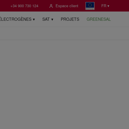
+34 900 730 124
Espace client
FR ▾
ÉLECTROGÈNES
SAT
PROJETS
GREENESAL