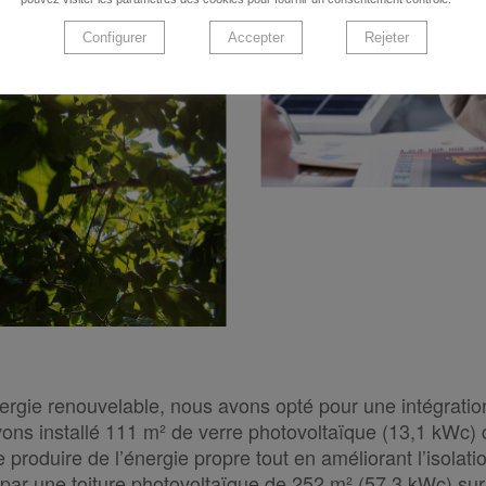
Configurer
Accepter
Rejeter
ergie renouvelable, nous avons opté pour une intégratio
ons installé 111 m² de verre photovoltaïque (13,1 kWc) 
 produire de l’énergie propre tout en améliorant l’isolat
par une toiture photovoltaïque de 252 m² (57,3 kWc) sur