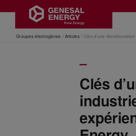
Groupes électrogènes
/
Articles
/
Clés d’une décarbonation i
Clés d’
industrie
expérie
Energy