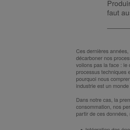
Produir
faut au
Ces dernières années, n
décarboner nos process
voilons pas la face : l
processus techniques exi
pourquoi nous compreno
industrie est un monde
Dans notre cas, la pre
consommation, nos perte
partir de ces données,
Intégration des én