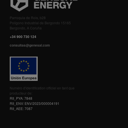
Parroquia de Rois, b28
Polígono Industrial de Bergondo 15165
Bergondo, A Coruña
+34 900 730 124
consultas@genesal.com
Numéro d'identification officiel en tant que
producteur de:
RII_PYA: 7848
RII_ENV: ENV/2023/000004191
RII_AEE: 7087