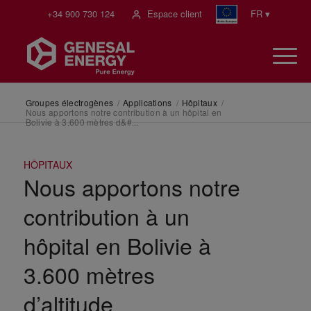
+34 900 730 124
Espace client
FR ▾
Groupes électrogènes
/
Applications
/
Hôpitaux
/
Nous apportons notre contribution à un hôpital en
Bolivie à 3.600 mètres d&#...
HÔPITAUX
Nous apportons notre
contribution à un
hôpital en Bolivie à
3.600 mètres
d’altitude