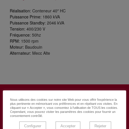
Réalisation:
Conteneur 40″ HC
Puissance Prime:
1860 kVA
Puissance Standby:
2046 kVA
Tension:
400/230 V
Fréquence:
50hz
RPM:
1500 rpm
Moteur:
Baudouin
Alternateur:
Mecc Alte
Nous utilisons des cookies sur notre site Web pour vous offrir l'expérience la
Découvrez plus de
plus pertinente en mémorisant vos préférences et en répétant vos visites. En
cliquant sur « Accepter », vous consentez à l'utilisation de TOUS les cookies.
Cependant, vous pouvez visiter les paramètres des cookies pour fournir un
projets de Genesal
consentement contrôlé.
Energy
Configurer
Accepter
Rejeter