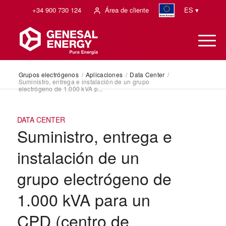
+34 900 730 124
Área de cliente
ES ▾
Grupos electrógenos
/
Aplicaciones
/
Data Center
/
Suministro, entrega e instalación de un grupo
electrógeno de 1.000 kVA p...
DATA CENTER
Suministro, entrega e
instalación de un
grupo electrógeno de
1.000 kVA para un
CPD (centro de