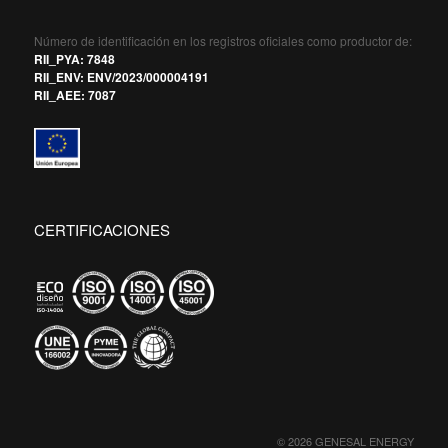
Número de identificación en los registros oficiales como productor de:
RII_PYA: 7848
RII_ENV: ENV/2023/000004191
RII_AEE: 7087
CERTIFICACIONES
© 2026 GENESAL ENERGY