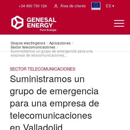
+34 900 730 124
Área de cliente
ES ▾
Grupos electrógenos
/
Aplicaciones
/
Sector telecomunicaciones
/
Suministramos un grupo de emergencia para una
empresa de telecomunicaciones...
SECTOR TELECOMUNICACIONES
Suministramos un
grupo de emergencia
para una empresa de
telecomunicaciones
en Valladolid