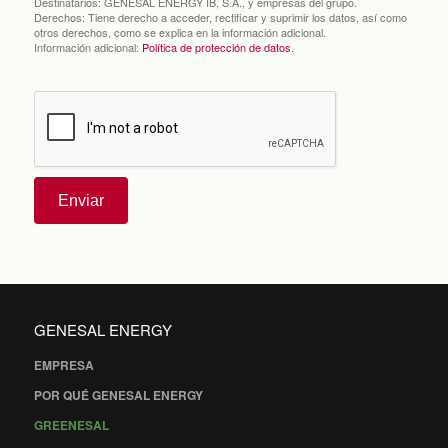
Destinatarios:
GENESAL ENERGY IB, S.A., y empresas del grupo.
Derechos:
Tiene derecho a acceder, rectificar y suprimir los datos, así como
otros derechos, como se explica en la información adicional.
Información adicional:
Política de protección de datos
.
Enviar
GENESAL ENERGY
EMPRESA
POR QUÉ GENESAL ENERGY
GREENESAL