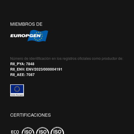
MIEMBROS DE
Número de identificación en los registros oficiales como productor de:
RII_PYA: 7848
RII_ENV: ENV/2023/000004191
RII_AEE: 7087
CERTIFICACIONES