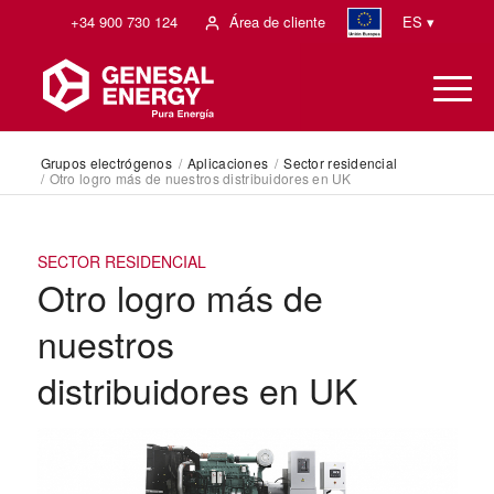
+34 900 730 124
Área de cliente
ES ▾
Grupos electrógenos
/
Aplicaciones
/
Sector residencial
/
Otro logro más de nuestros distribuidores en UK
SECTOR RESIDENCIAL
Otro logro más de
nuestros
distribuidores en UK