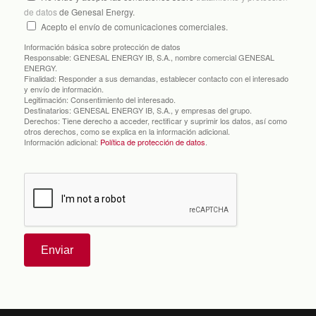
de datos
de Genesal Energy.
Acepto el envío de comunicaciones comerciales.
Información básica sobre protección de datos
Responsable:
GENESAL ENERGY IB, S.A., nombre comercial GENESAL
ENERGY.
Finalidad:
Responder a sus demandas, establecer contacto con el interesado
y envío de información.
Legitimación:
Consentimiento del interesado.
Destinatarios:
GENESAL ENERGY IB, S.A., y empresas del grupo.
Derechos:
Tiene derecho a acceder, rectificar y suprimir los datos, así como
otros derechos, como se explica en la información adicional.
Información adicional:
Política de protección de datos
.
Enviar