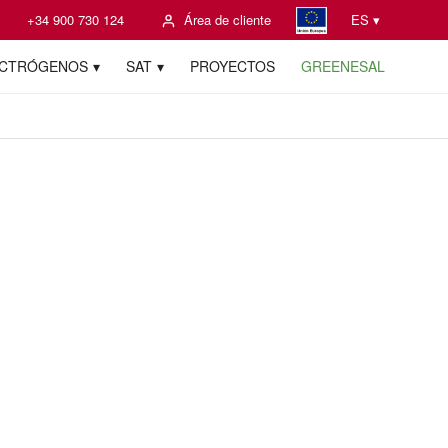
+34 900 730 124
Área de cliente
ES ▾
ECTRÓGENOS
SAT
PROYECTOS
GREENESAL