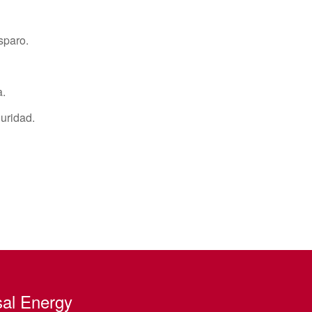
sparo.
a.
uridad.
al Energy