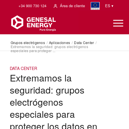
+34 900 730 124
Área de cliente
ES ▾
Grupos electrógenos
/
Aplicaciones
/
Data Center
/
Extremamos la seguridad: grupos electrógenos
especiales para proteger ...
DATA CENTER
Extremamos la
seguridad: grupos
electrógenos
especiales para
proteger los datos en