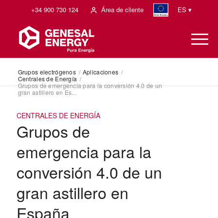
+34 900 730 124
Área de cliente
ES ▾
Grupos electrógenos
/
Aplicaciones
/
Centrales de Energía
/
Grupos de emergencia para la conversión 4.0 de un
gran astillero en Es...
CENTRALES DE ENERGÍA
Grupos de
emergencia para la
conversión 4.0 de un
gran astillero en
España