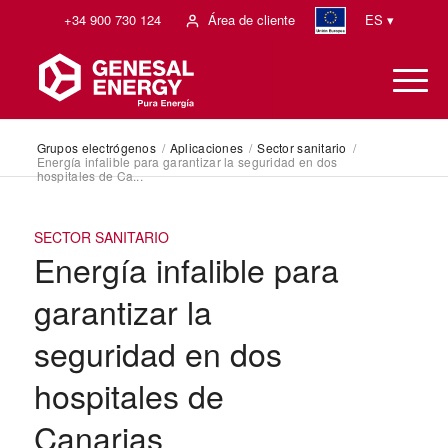
+34 900 730 124
Área de cliente
ES ▾
Grupos electrógenos
/
Aplicaciones
/
Sector sanitario
/
Energía infalible para garantizar la seguridad en dos
hospitales de Ca...
SECTOR SANITARIO
Energía infalible para
garantizar la
seguridad en dos
hospitales de
Canarias