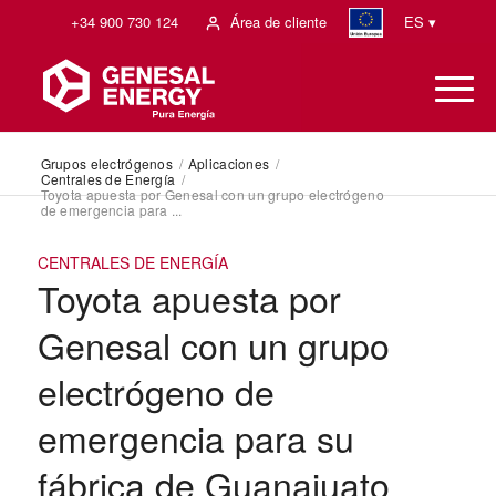
+34 900 730 124
Área de cliente
ES ▾
Grupos electrógenos
/
Aplicaciones
/
Centrales de Energía
/
Toyota apuesta por Genesal con un grupo electrógeno
de emergencia para ...
CENTRALES DE ENERGÍA
Toyota apuesta por
Genesal con un grupo
electrógeno de
emergencia para su
fábrica de Guanajuato