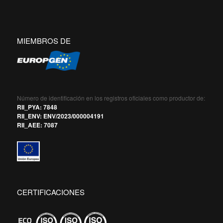
MIEMBROS DE
Número de identificación en los registros oficiales como productor de:
RII_PYA: 7848
RII_ENV: ENV/2023/000004191
RII_AEE: 7087
CERTIFICACIONES