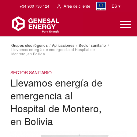
+34 900 730 124
Área de cliente
ES ▾
Grupos electrógenos
/
Aplicaciones
/
Sector sanitario
/
Llevamos energía de emergencia al Hospital de
Montero, en Bolivia
SECTOR SANITARIO
Llevamos energía de
emergencia al
Hospital de Montero,
en Bolivia