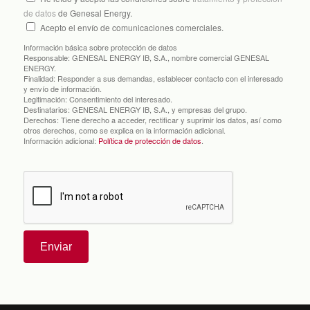
de datos
de Genesal Energy.
Acepto el envío de comunicaciones comerciales.
Información básica sobre protección de datos
Responsable:
GENESAL ENERGY IB, S.A., nombre comercial GENESAL
ENERGY.
Finalidad:
Responder a sus demandas, establecer contacto con el interesado
y envío de información.
Legitimación:
Consentimiento del interesado.
Destinatarios:
GENESAL ENERGY IB, S.A., y empresas del grupo.
Derechos:
Tiene derecho a acceder, rectificar y suprimir los datos, así como
otros derechos, como se explica en la información adicional.
Información adicional:
Política de protección de datos
.
Enviar