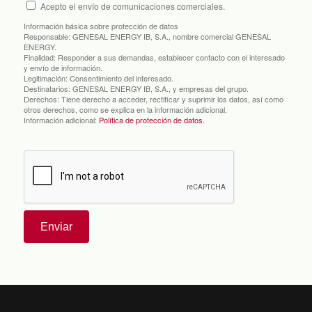
Acepto el envío de comunicaciones comerciales.
Información básica sobre protección de datos
Responsable:
GENESAL ENERGY IB, S.A., nombre comercial GENESAL
ENERGY.
Finalidad:
Responder a sus demandas, establecer contacto con el interesado
y envío de información.
Legitimación:
Consentimiento del interesado.
Destinatarios:
GENESAL ENERGY IB, S.A., y empresas del grupo.
Derechos:
Tiene derecho a acceder, rectificar y suprimir los datos, así como
otros derechos, como se explica en la información adicional.
Información adicional:
Política de protección de datos
.
Enviar