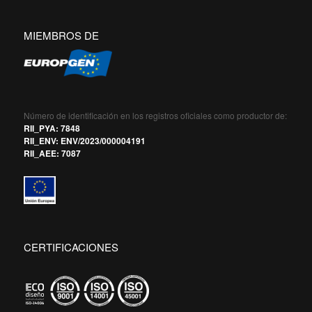
MIEMBROS DE
Número de identificación en los registros oficiales como productor de:
RII_PYA: 7848
RII_ENV: ENV/2023/000004191
RII_AEE: 7087
CERTIFICACIONES