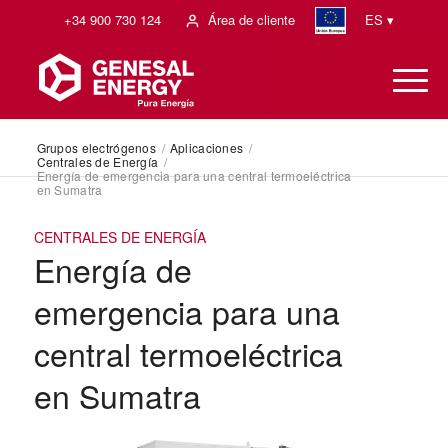
+34 900 730 124
Área de cliente
ES ▾
Grupos electrógenos
/
Aplicaciones
/
Centrales de Energía
/
Energía de emergencia para una central termoeléctrica
en Sumatra
CENTRALES DE ENERGÍA
Energía de
emergencia para una
central termoeléctrica
en Sumatra