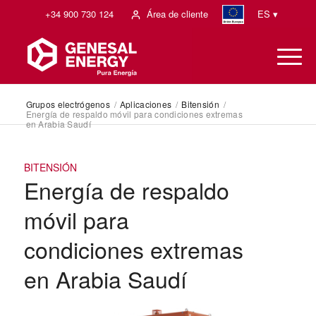
+34 900 730 124
Área de cliente
ES ▾
Grupos electrógenos
/
Aplicaciones
/
Bitensión
/
Energía de respaldo móvil para condiciones extremas
en Arabia Saudí
BITENSIÓN
Energía de respaldo
móvil para
condiciones extremas
en Arabia Saudí