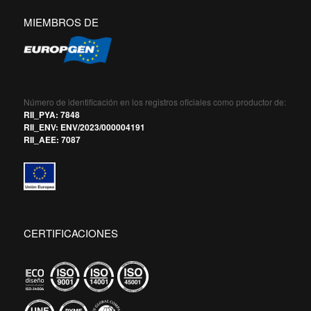
MIEMBROS DE
Número de identificación en los registros oficiales como productor de:
RII_PYA: 7848
RII_ENV: ENV/2023/000004191
RII_AEE: 7087
CERTIFICACIONES