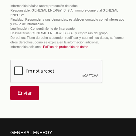
Información básica sobre protección de datos
Responsable:
GENESAL ENERGY IB, S.A., nombre comercial GENESAL
ENERGY.
Finalidad:
Responder a sus demandas, establecer contacto con el interesado
y envío de información.
Legitimación:
Consentimiento del interesado.
Destinatarios:
GENESAL ENERGY IB, S.A., y empresas del grupo.
Derechos:
Tiene derecho a acceder, rectificar y suprimir los datos, así como
otros derechos, como se explica en la información adicional.
Información adicional:
Política de protección de datos
.
Enviar
GENESAL ENERGY