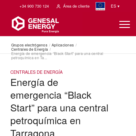
+34 900 730 124
Área de cliente
ES ▾
Grupos electrógenos
/
Aplicaciones
/
Centrales de Energía
/
Energía de emergencia “Black Start” para una central
petroquímica en Ta...
CENTRALES DE ENERGÍA
Energía de
emergencia “Black
Start” para una central
petroquímica en
Tarragona