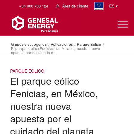
+34 900 730 124
Área de cliente
ES ▾
Grupos electrógenos
/
Aplicaciones
/
Parque Eólico
/
El parque eólico Fenicias, en México, nuestra nueva
apuesta por el cuidado d...
PARQUE EÓLICO
El parque eólico
Fenicias, en México,
nuestra nueva
apuesta por el
cuidado del planeta