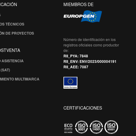
ICACIÓN
MIEMBROS DE
S
OS TÉCNICOS
ÓN DE PROYECTOS
Número de identificación en los
registros oficiales como productor
POSTVENTA
de:
RII_PYA: 7848
O ASISTENCIA
RII_ENV: ENV/2023/000004191
RII_AEE: 7087
(SAT)
MIENTO MULTIMARCA
CERTIFICACIONES