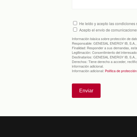
He leído y acepto las condiciones
Acepto el envío de comunicacione
Información básica sobre protección de dat
Responsable:
GENESAL ENERGY IB, S.A.,
Finalidad:
Responder a sus demandas, establ
Legitimación:
Consentimiento del interesado
Destinatarios:
GENESAL ENERGY IB, S.A., 
Derechos:
Tiene derecho a acceder, rectifi
información adicional.
Información adicional:
Política de protecció
Enviar