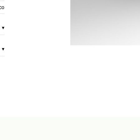
ico
▾
▾