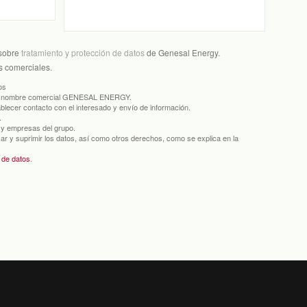
 sobre
tratamiento y protección de datos
de Genesal Energy.
s comerciales.
os
 nombre comercial GENESAL ENERGY.
ecer contacto con el interesado y envío de información.
.
y empresas del grupo.
car y suprimir los datos, así como otros derechos, como se explica en la
n de datos
.