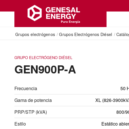
Grupos electrógenos
/
Grupos Electrógenos Diésel
/
Catál
GRUPO ELECTRÓGENO DIÉSEL
GEN900P-A
Frecuencia
50 
Gama de potencia
XL (826-3900kV
PRP/STP (kVA)
800/9
Estilo
Estático abie