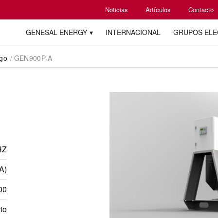
Noticias
Artículos
Contacto
GENESAL ENERGY
INTERNACIONAL
GRUPOS EL
ogo
/
GEN900P-A
HZ
A)
00
rto