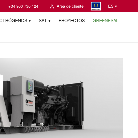
+34 900 730 124
Área de cliente
ES ▾
ECTRÓGENOS
SAT
PROYECTOS
GREENESAL