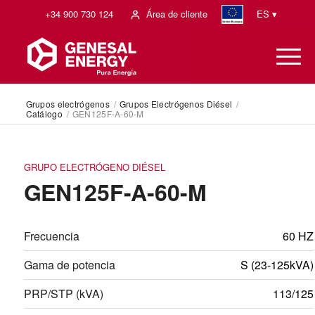
+34 900 730 124
Área de cliente
ES ▾
Grupos electrógenos
/
Grupos Electrógenos Diésel
/
Catálogo
/
GEN125F-A-60-M
GRUPO ELECTRÓGENO DIÉSEL
GEN125F-A-60-M
Frecuencia
60 HZ
Gama de potencia
S (23-125kVA)
PRP/STP (kVA)
113/125