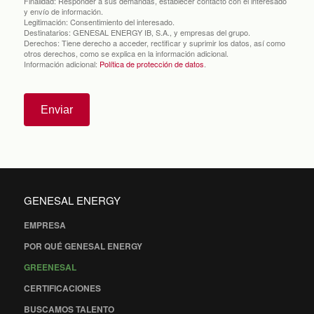
Finalidad:
Responder a sus demandas, establecer contacto con el interesado
y envío de información.
Legitimación:
Consentimiento del interesado.
Destinatarios:
GENESAL ENERGY IB, S.A., y empresas del grupo.
Derechos:
Tiene derecho a acceder, rectificar y suprimir los datos, así como
otros derechos, como se explica en la información adicional.
Información adicional:
Política de protección de datos
.
Enviar
GENESAL ENERGY
EMPRESA
POR QUÉ GENESAL ENERGY
GREENESAL
CERTIFICACIONES
BUSCAMOS TALENTO