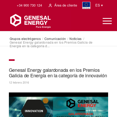
+34 900 730 124
Área de cliente
ES ▾
Grupos electrógenos
/
Comunicación
/
Noticias
/
Genesal Energy galardonada en los Premios Galicia de
Energía en la categoría d...
Genesal Energy galardonada en los Premios
Galicia de Energía en la categoría de innovavión
12 febrero 2016