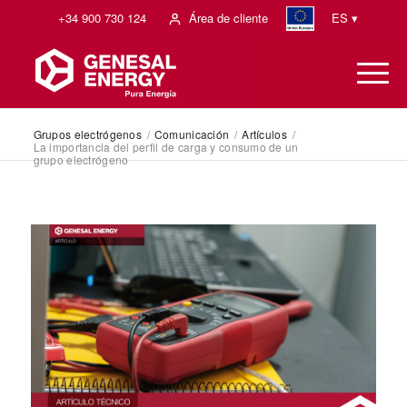
+34 900 730 124
Área de cliente
ES ▾
Grupos electrógenos
/
Comunicación
/
Artículos
/
La importancia del perfil de carga y consumo de un
grupo electrógeno