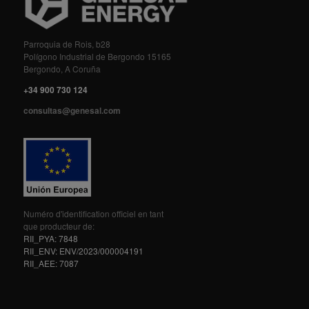
Parroquia de Rois, b28
Polígono Industrial de Bergondo 15165
Bergondo, A Coruña
+34 900 730 124
consultas@genesal.com
Numéro d'identification officiel en tant
que producteur de:
RII_PYA: 7848
RII_ENV: ENV/2023/000004191
RII_AEE: 7087