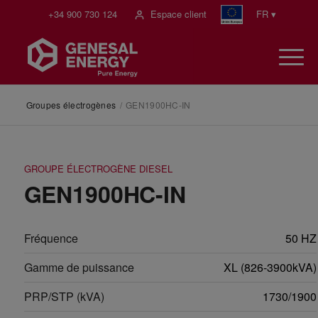
+34 900 730 124
Espace client
FR ▾
Groupes électrogènes
/
GEN1900HC-IN
GROUPE ÉLECTROGÈNE DIESEL
GEN1900HC-IN
Fréquence
50 HZ
Gamme de puissance
XL (826-3900kVA)
PRP/STP (kVA)
1730/1900